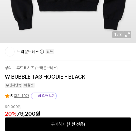
1
/
8
브라운브레스
단독
상의
후드 티셔츠
(
브라운브레스
)
W BUBBLE TAG HOODIE - BLACK
무신사단독
아울렛
5
후기 19개
AI 요약 보기
99,000원
20
%
79,200원
구매하기 (회원 전용)