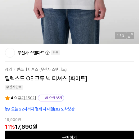
1
/
3
무신사 스탠다드
단독
상의
반소매 티셔츠
(
무신사 스탠다드
)
릴렉스드 OE 크루 넥 티셔츠 [화이트]
무신사단독
4.9
후기 150개
AI 요약 보기
오늘 22시까지 결제 시 내일(토) 도착보장
19,900원
11
%
17,690원
구매하기