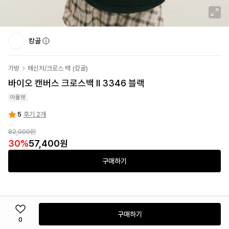
캉골
가방
메신저/크로스 백
(
캉골
)
바이오 캔버스 크로스백 Ⅱ 3346 블랙
아울렛
5
후기 2개
82,000원
30
%
57,400원
구매하기
구매하기
0