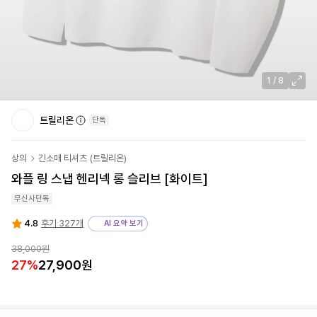
1
/
8
트릴리온
단독
상의
긴소매 티셔츠
(
트릴리온
)
와플 링 스냅 헨리넥 롱 슬리브 [화이트]
무신사단독
4.8
후기 327개
AI 요약 보기
38,000원
27
%
27,900원