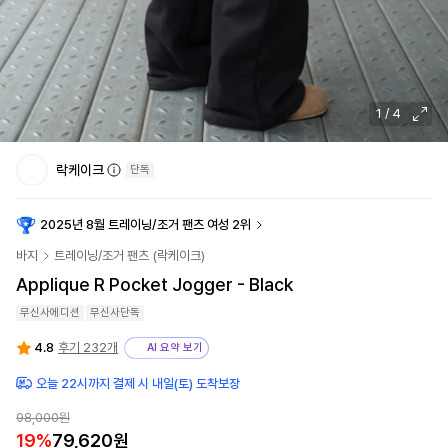
1
/
4
락케이크
단독
2025년 8월 트레이닝/조거 팬츠 여성 2위
바지
트레이닝/조거 팬츠
(
락케이크
)
Applique R Pocket Jogger - Black
무신사에디션
무신사단독
4.8
후기 232개
AI 요약 보기
오늘 22시까지 결제 시 내일(토) 도착보장
98,000
원
19
%
79,620
원