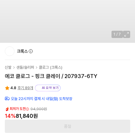
1
/
7
크록스
신발
샌들/슬리퍼
클로그
(
크록스
)
에코 클로그 - 핑크 클레이 / 207937-6TY
4.8
후기 89개
AI 요약 보기
오늘 22시까지 결제 시 내일(월) 도착보장
94,900원
최저가 도전
14
%
81,840원
품절