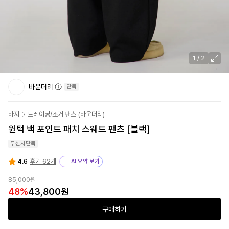
1
/
2
바운더리
단독
바지
트레이닝/조거 팬츠
(
바운더리
)
원턱 백 포인트 패치 스웨트 팬츠 [블랙]
무신사단독
4.6
후기 62개
AI 요약 보기
85,000원
48
%
43,800원
구매하기