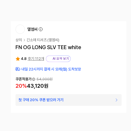
엘엠씨
상의
긴소매 티셔츠
(
엘엠씨
)
FN OG LONG SLV TEE white
4.8
후기 112개
AI 요약 보기
내일 22시까지 결제 시 모레(월) 도착보장
쿠폰적용가
54,000원
20
%
43,120원
첫 구매 20% 쿠폰 받으러 가기