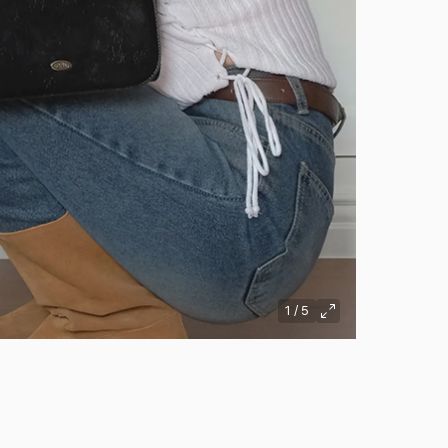
1
/
5