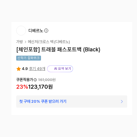
디베르노
가방
메신저/크로스 백
(
디베르노
)
[체인포함] 트래블 패스포트백 (Black)
신학기 잡화위크
4.9
후기 49개
AI 요약 보기
쿠폰적용가
161,000원
23
%
123,170원
첫 구매 20% 쿠폰 받으러 가기