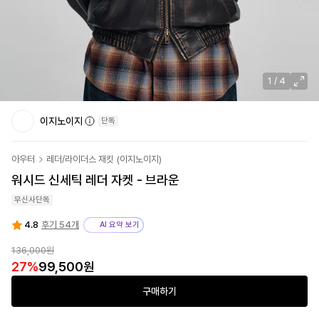
1
/
4
이지노이지
단독
아우터
레더/라이더스 재킷
(
이지노이지
)
워시드 신세틱 레더 자켓 - 브라운
무신사단독
4.8
후기 54개
AI 요약 보기
136,000원
27
%
99,500원
구매하기