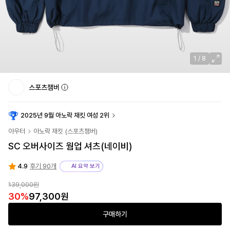
1
/
8
스포츠챔버
2025년 9월 아노락 재킷 여성 2위
아우터
아노락 재킷
(
스포츠챔버
)
SC 오버사이즈 웜업 셔츠(네이비)
4.9
후기 90개
AI 요약 보기
139,000원
30
%
97,300원
구매하기