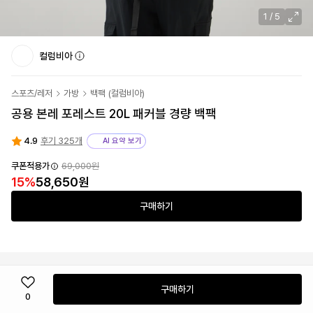
1
/
5
컬럼비아
스포츠/레저
가방
백팩
(
컬럼비아
)
공용 본레 포레스트 20L 패커블 경량 백팩
4.9
후기 325개
AI 요약 보기
쿠폰적용가
69,000
원
15
%
58,650
원
구매하기
구매하기
0