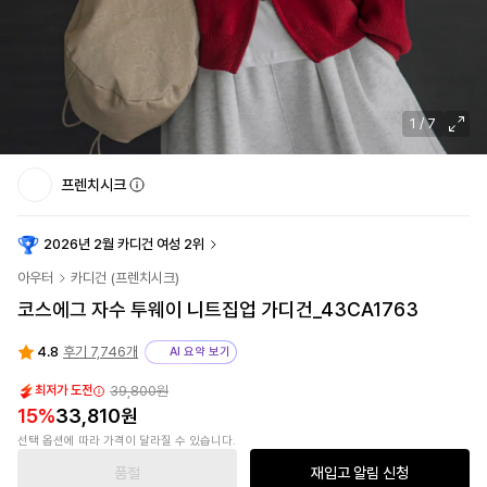
1
/
7
프렌치시크
2026년 2월 카디건 여성 2위
아우터
카디건
(
프렌치시크
)
코스에그 자수 투웨이 니트집업 가디건_43CA1763
4.8
후기 7,746개
AI 요약 보기
39,800원
최저가 도전
15
%
33,810원
선택 옵션에 따라 가격이 달라질 수 있습니다.
품절
재입고 알림 신청