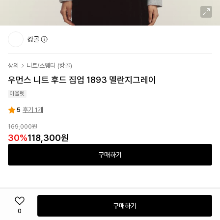
캉골
상의
니트/스웨터
(
캉골
)
우먼스 니트 후드 집업 1893 멜란지그레이
아울렛
5
후기 1개
169,000원
30
%
118,300원
구매하기
구매하기
0