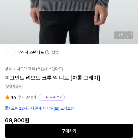
1
/
5
무신사 스탠다드
단독
상의
니트/스웨터
(
무신사 스탠다드
)
피그먼트 리브드 크루 넥 니트 [차콜 그레이]
무신사단독
4.9
후기 340개
AI 요약 보기
오늘 22시까지 결제 시 내일(토) 도착보장
69,900
원
구매하기