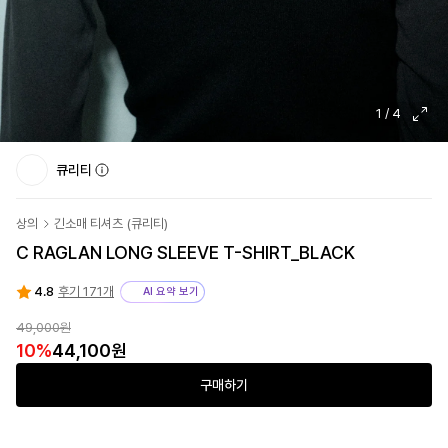
1
/
4
큐리티
상의
긴소매 티셔츠
(
큐리티
)
C RAGLAN LONG SLEEVE T-SHIRT_BLACK
4.8
후기 171개
AI 요약 보기
49,000원
10
%
44,100원
구매하기