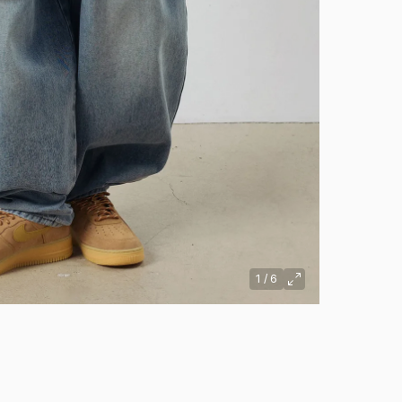
1
/
6