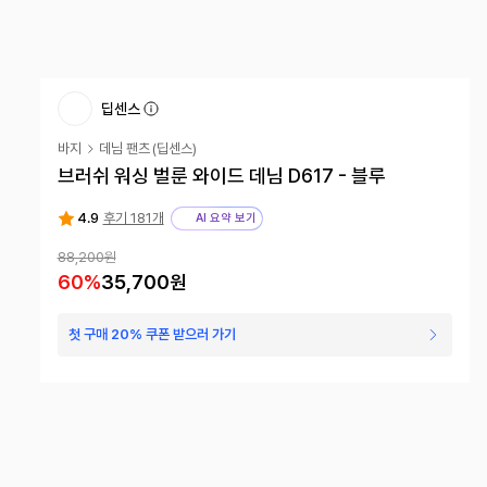
딥센스
바지
데님 팬츠
(
딥센스
)
브러쉬 워싱 벌룬 와이드 데님 D617 - 블루
4.9
후기 181개
AI 요약 보기
88,200원
60
%
35,700원
첫 구매 20% 쿠폰 받으러 가기