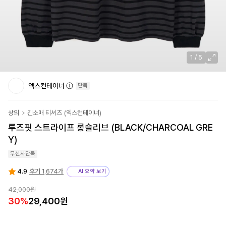
1
/
5
엑스컨테이너
단독
상의
긴소매 티셔츠
(
엑스컨테이너
)
루즈핏 스트라이프 롱슬리브 (BLACK/CHARCOAL GRE
Y)
무신사단독
4.9
후기 1,674개
AI 요약 보기
42,000원
30
%
29,400원