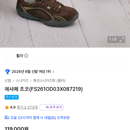
1
/
9
휠라
2025년 9월 신발 여성 1위
신발
스니커즈
패션스니커즈화
(
휠라
)
에샤페 초코(FS261OD03X087219)
킥스위크
4.9
후기 2,373개
AI 요약 보기
오늘 22시까지 결제 시 내일(토) 도착보장
119,000원