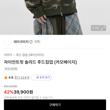
1
/
6
테이크이지
단독
아우터
후드 집업
(
테이크이지
)
자이언트핏 솔리드 후드집업 (카모베이지)
무신사단독
4.8
후기 324개
AI 요약 보기
69,000
원
42
%
39,900
원
선택 옵션에 따라 가격이 달라질 수 있습니다.
구매하기