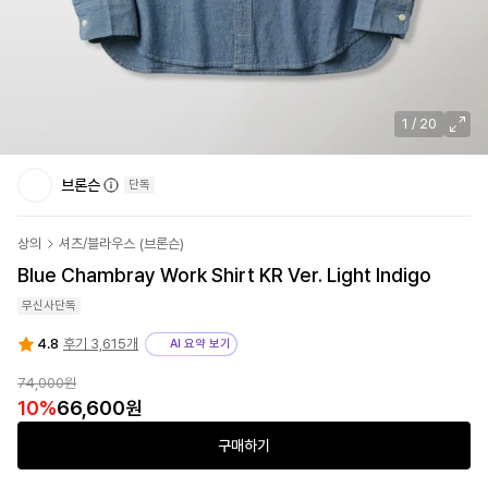
1
/
20
브론슨
단독
상의
셔츠/블라우스
(
브론슨
)
Blue Chambray Work Shirt KR Ver. Light Indigo
무신사단독
4.8
후기 3,615개
AI 요약 보기
74,000
원
10
%
66,600
원
구매하기