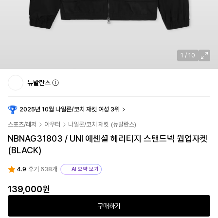
1
/
10
뉴발란스
2025년 10월 나일론/코치 재킷 여성 3위
스포츠/레저
아우터
나일론/코치 재킷
(
뉴발란스
)
NBNAG31803 / UNI 에센셜 헤리티지 스탠드넥 웜업자켓
(BLACK)
4.9
후기 638개
AI 요약 보기
139,000원
구매하기