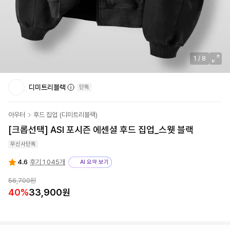
1
/
8
디미트리블랙
단독
아우터
후드 집업
(
디미트리블랙
)
[크롭선택] ASI 포시즌 에센셜 후드 집업_스웻 블랙
무신사단독
4.6
후기 1,045개
AI 요약 보기
56,700원
40
%
33,900원