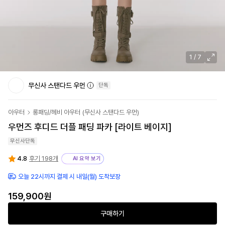
1
/
7
무신사 스탠다드 우먼
단독
아우터
롱패딩/헤비 아우터
(
무신사 스탠다드 우먼
)
우먼즈 후디드 더플 패딩 파카 [라이트 베이지]
무신사단독
4.8
후기 198개
AI 요약 보기
오늘 22시까지 결제 시 내일(월) 도착보장
159,900원
구매하기