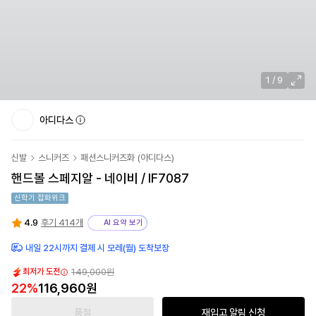
1
/
9
아디다스
신발
스니커즈
패션스니커즈화
(
아디다스
)
핸드볼 스페지알 - 네이비 / IF7087
신학기 잡화위크
4.9
후기 414개
AI 요약 보기
내일 22시까지 결제 시 모레(월) 도착보장
149,000원
최저가 도전
22
%
116,960원
품절
재입고 알림 신청