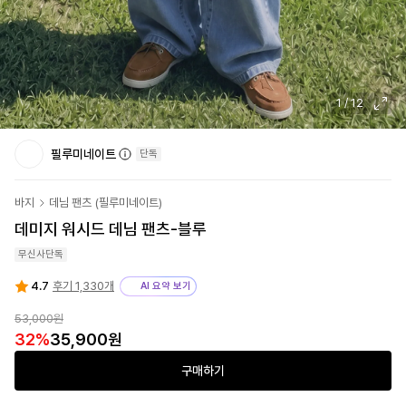
1
/
12
필루미네이트
단독
바지
데님 팬츠
(
필루미네이트
)
데미지 워시드 데님 팬츠-블루
무신사단독
4.7
후기 1,330개
AI 요약 보기
53,000
원
32
%
35,900
원
구매하기