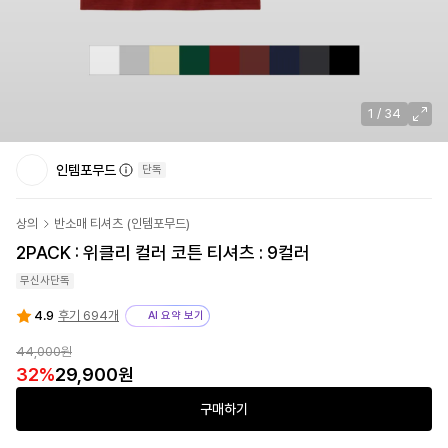
1
/
34
인템포무드
단독
상의
반소매 티셔츠
(
인템포무드
)
2PACK : 위클리 컬러 코튼 티셔츠 : 9컬러
무신사단독
4.9
후기 694개
AI 요약 보기
44,000원
32
%
29,900원
구매하기