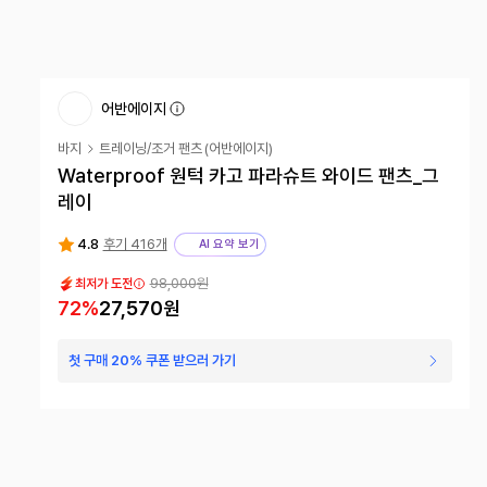
어반에이지
바지
트레이닝/조거 팬츠
(
어반에이지
)
Waterproof 원턱 카고 파라슈트 와이드 팬츠_그
레이
4.8
후기 416개
AI 요약 보기
98,000
원
최저가 도전
72
%
27,570
원
첫 구매 20% 쿠폰 받으러 가기