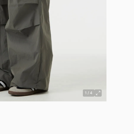
1
/
4