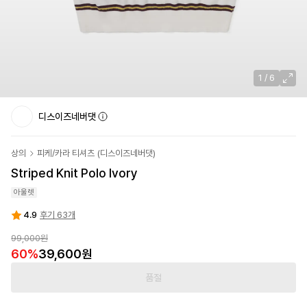
1
/
6
디스이즈네버댓
상의
피케/카라 티셔츠
(
디스이즈네버댓
)
Striped Knit Polo Ivory
아울렛
4.9
후기 63개
99,000
원
60
%
39,600
원
품절