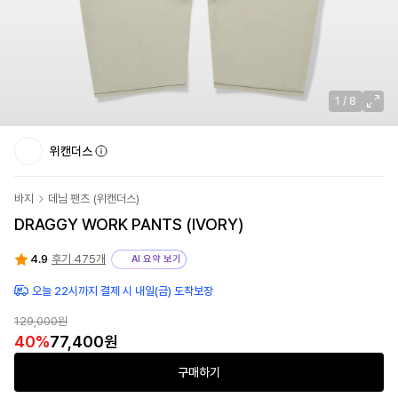
1
/
8
위캔더스
바지
데님 팬츠
(
위캔더스
)
DRAGGY WORK PANTS (IVORY)
4.9
후기 475개
AI 요약 보기
오늘 22시까지 결제 시 내일(금) 도착보장
129,000
원
40
%
77,400
원
구매하기