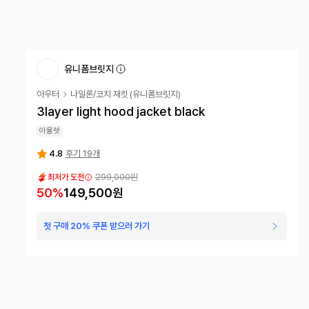
유니폼브릿지
아우터
나일론/코치 재킷
(
유니폼브릿지
)
3layer light hood jacket black
아울렛
4.8
후기 19개
299,000원
최저가 도전
50
%
149,500원
첫 구매 20% 쿠폰 받으러 가기