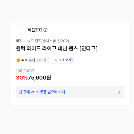
비긴202
바지
슈트 팬츠/슬랙스
(
비긴202
)
원턱 와이드 라이크 데님 팬츠 [인디고]
4.9
후기 312개
AI 요약 보기
108,000원
30
%
75,600원
첫 구매 20% 쿠폰 받으러 가기