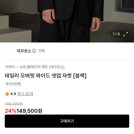
1
/
6
데꼬로소
단독
아우터
슈트/블레이저 재킷
(
데꼬로소
)
테일러 오버핏 와이드 셋업 자켓 [블랙]
무신사단독
4.9
후기 30개
198,000원
24
%
149,500원
구매하기