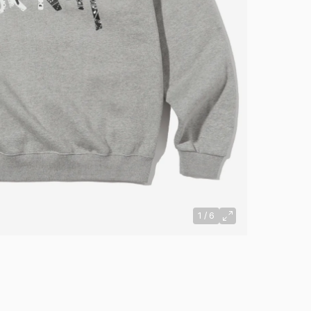
1
/
6