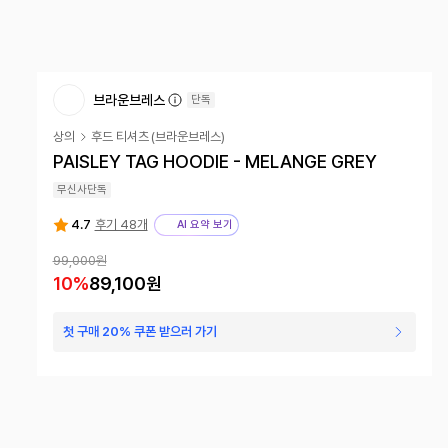
브라운브레스
단독
상의
후드 티셔츠
(
브라운브레스
)
PAISLEY TAG HOODIE - MELANGE GREY
무신사단독
4.7
후기 48개
AI 요약 보기
99,000원
10
%
89,100원
첫 구매 20% 쿠폰 받으러 가기