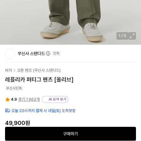
1
/
5
무신사 스탠다드
단독
바지
코튼 팬츠
(
무신사 스탠다드
)
레플리카 퍼티그 팬츠 [올리브]
무신사단독
4.9
후기 1,962개
AI 요약 보기
오늘 22시까지 결제 시 내일(토) 도착보장
49,900
원
구매하기