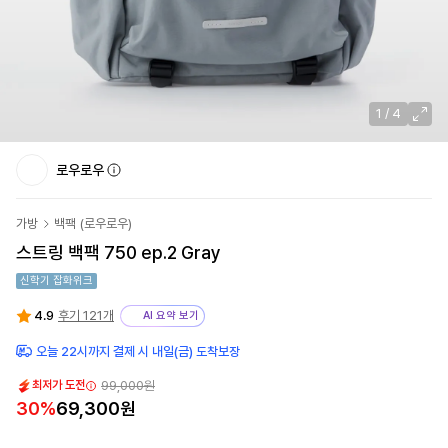
1
/
4
로우로우
가방
백팩
(
로우로우
)
스트링 백팩 750 ep.2 Gray
신학기 잡화위크
4.9
후기 121개
AI 요약 보기
오늘 22시까지 결제 시 내일(금) 도착보장
99,000
원
최저가 도전
30
%
69,300
원