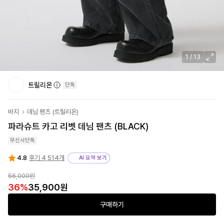
1
/
13
트릴리온
단독
바지
데님 팬츠
(
트릴리온
)
파라슈트 카고 리벳 데님 팬츠 (BLACK)
무신사단독
4.8
후기 4,514개
AI 요약 보기
56,000원
36
%
35,900원
구매하기