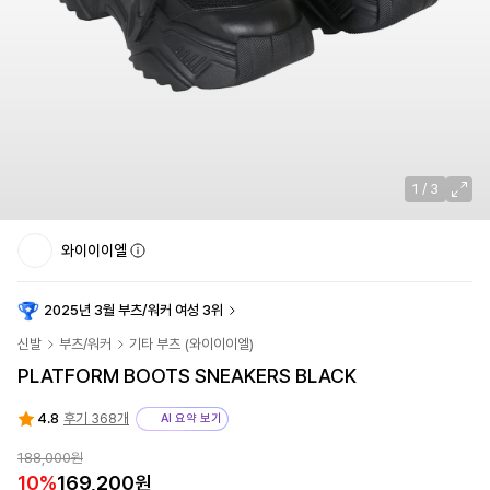
1
/
3
와이이이엘
2025년 3월 부츠/워커 여성 3위
신발
부츠/워커
기타 부츠
(
와이이이엘
)
PLATFORM BOOTS SNEAKERS BLACK
4.8
후기 368개
AI 요약 보기
188,000
원
10
%
169,200
원