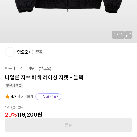
1
/
11
엠오오
단독
아우터
기타 아우터
(
엠오오
)
나일론 자수 배색 레이싱 자켓 - 블랙
무신사단독
4.7
후기 68개
AI 요약 보기
149,000원
20
%
119,200원
품절