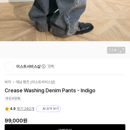
1
/
4
이스트서비스샵
단독
바지
데님 팬츠
(
이스트서비스샵
)
Crease Washing Denim Pants - Indigo
무신사단독
4.9
후기 282개
AI 요약 보기
99,000
원