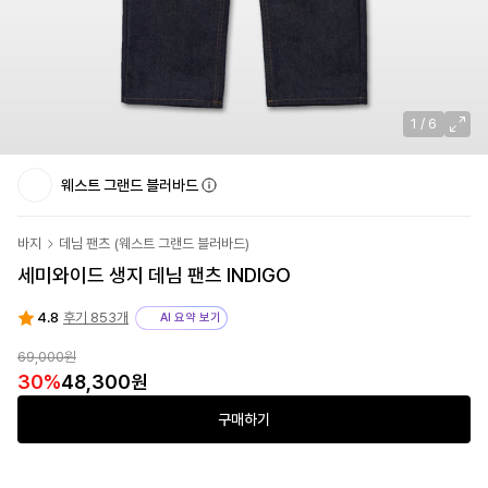
1
/
6
웨스트 그랜드 블러바드
바지
데님 팬츠
(
웨스트 그랜드 블러바드
)
세미와이드 생지 데님 팬츠 INDIGO
4.8
후기 853개
AI 요약 보기
69,000원
30
%
48,300원
구매하기