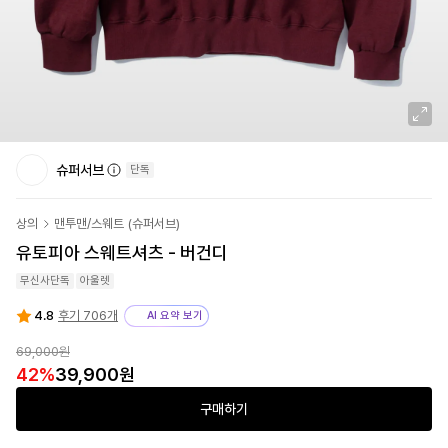
슈퍼서브
단독
상의
맨투맨/스웨트
(
슈퍼서브
)
유토피아 스웨트셔츠 - 버건디
무신사단독
아울렛
4.8
후기 706개
AI 요약 보기
69,000원
42
%
39,900원
구매하기