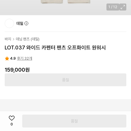
1
/
12
데밀
바지
데님 팬츠
(
데밀
)
LOT.037 와이드 카펜터 팬츠 오프화이트 원워시
4.9
후기 32개
159,000
원
품절
품절
0