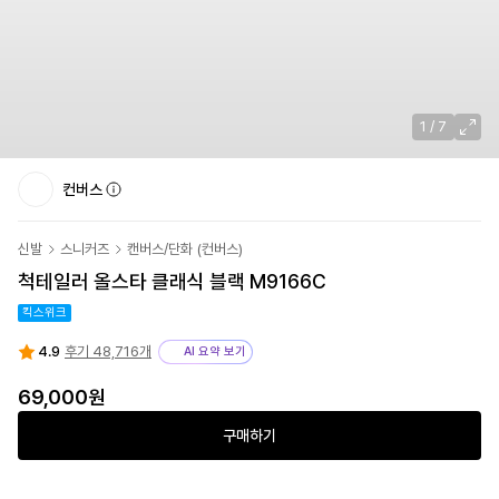
1
/
7
컨버스
신발
스니커즈
캔버스/단화
(
컨버스
)
척테일러 올스타 클래식 블랙 M9166C
킥스위크
4.9
후기 48,716개
AI 요약 보기
69,000
원
구매하기