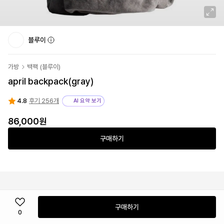
블루이
가방
백팩
(
블루이
)
april backpack(gray)
4.8
후기 256개
AI 요약 보기
86,000원
구매하기
구매하기
0