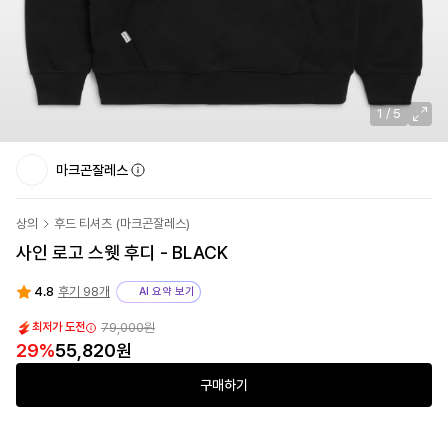
1
/
5
마크곤잘레스
상의
후드 티셔츠
(
마크곤잘레스
)
사인 로고 스웻 후디 - BLACK
4.8
후기 98개
AI 요약 보기
79,000원
최저가 도전
29
%
55,820원
구매하기