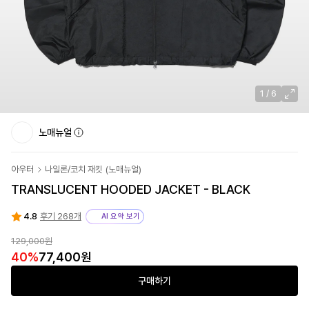
1
/
6
노매뉴얼
아우터
나일론/코치 재킷
(
노매뉴얼
)
TRANSLUCENT HOODED JACKET - BLACK
4.8
후기 268개
AI 요약 보기
129,000원
40
%
77,400원
구매하기