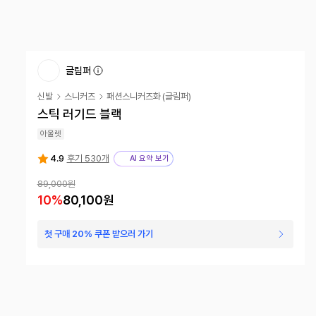
글림퍼
신발
스니커즈
패션스니커즈화
(
글림퍼
)
스틱 러기드 블랙
아울렛
4.9
후기 530개
AI 요약 보기
89,000원
10
%
80,100원
첫 구매 20% 쿠폰 받으러 가기