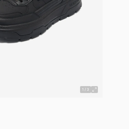
1
/
3