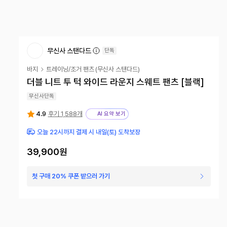
무신사 스탠다드
단독
바지
트레이닝/조거 팬츠
(
무신사 스탠다드
)
더블 니트 투 턱 와이드 라운지 스웨트 팬츠 [블랙]
무신사단독
4.9
후기 1,588개
AI 요약 보기
오늘 22시까지 결제 시 내일(토) 도착보장
39,900
원
첫 구매 20% 쿠폰 받으러 가기