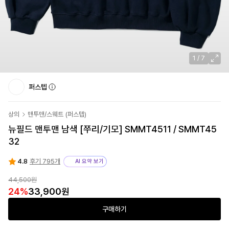
1
/
7
퍼스텝
상의
맨투맨/스웨트
(
퍼스텝
)
뉴필드 맨투맨 남색 [쭈리/기모] SMMT4511 / SMMT45
32
4.8
후기 795개
AI 요약 보기
44,500원
24
%
33,900원
구매하기